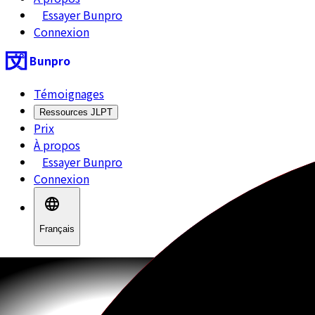
Essayer Bunpro
Connexion
Bunpro
Témoignages
Ressources JLPT
Prix
À propos
Essayer Bunpro
Connexion
Français