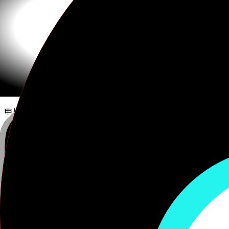
申し訳ない...
Une erreur est survenue de notre côt
Veuillez
.
essayer de rafraîchir cette page
Si cela ne fonctionne pas, vous pouvez
nous contacter
.
Vous pouvez aussi
.
revenir à la page précédente