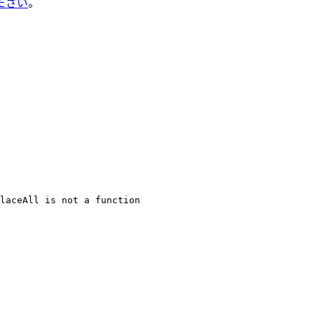
ださい
。
laceAll is not a function